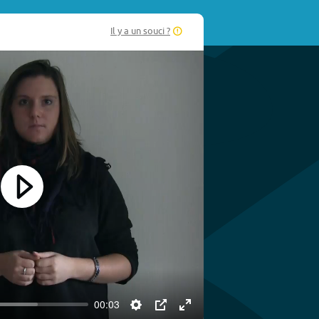
Il y a un souci ?
Play
00:03