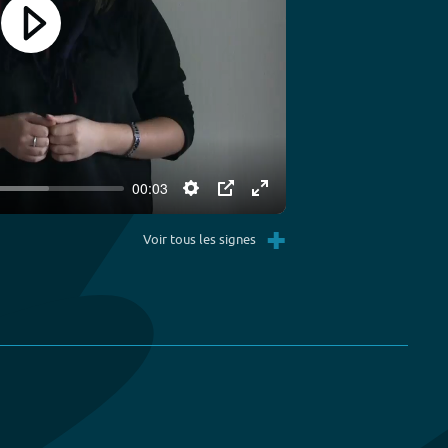
Play
00:03
Settings
PIP
Enter
+
fullscreen
Voir tous les signes