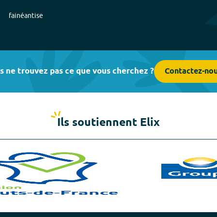
fainéantise
s ne trouvez pas ce que vous cherchez ?
Contactez-no
Ils soutiennent Elix