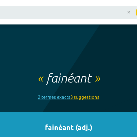
«
fainéant
»
2
terme
s
exact
s
3
suggestion
s
fainéant
(
adj.
)