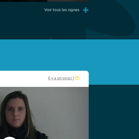
Settings
PIP
Enter
+
fullscreen
Voir tous les signes
Il y a un souci ?