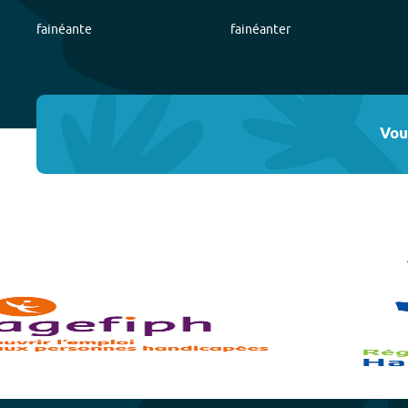
fainéante
fainéanter
Vou