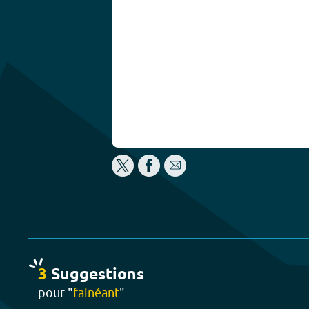
3
Suggestion
s
pour "
fainéant
"