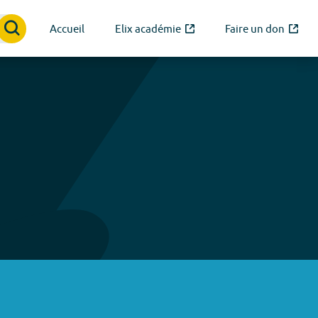
Accueil
Elix académie
Faire un don