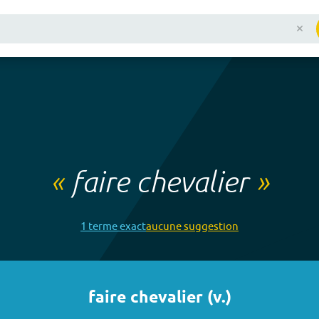
«
faire chevalier
»
1
terme
exact
aucune
suggestion
faire chevalier
(
v.
)