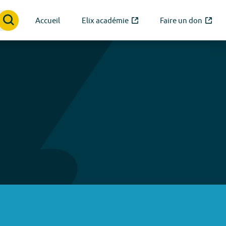
Accueil
Elix académie
Faire un don