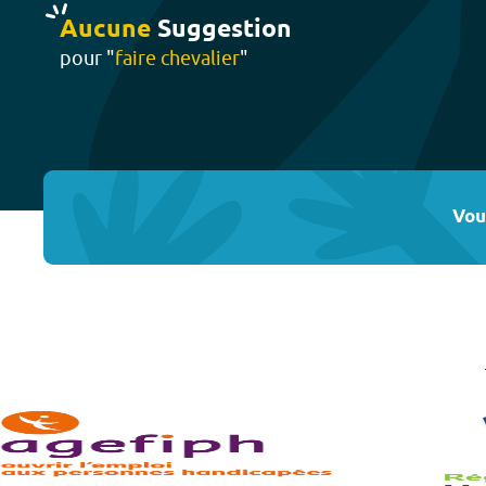
Aucune
Suggestion
pour "
faire chevalier
"
Vou