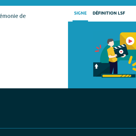
SIGNE
DÉFINITION LSF
érémonie de