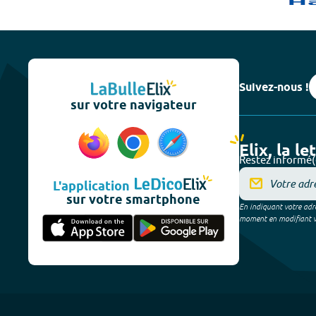
Suivez-nous !
sur votre navigateur
Elix, la le
Restez informé(
L'application
sur votre smartphone
En indiquant votre adre
moment en modifiant vos