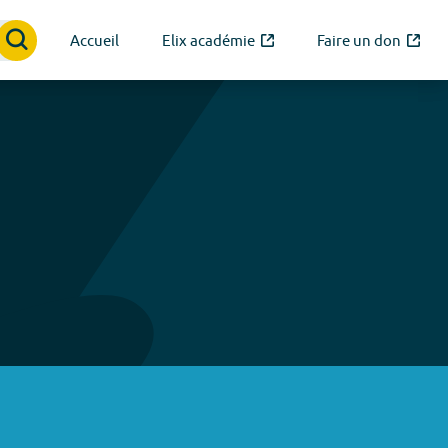
Accueil
Elix académie
Faire un don