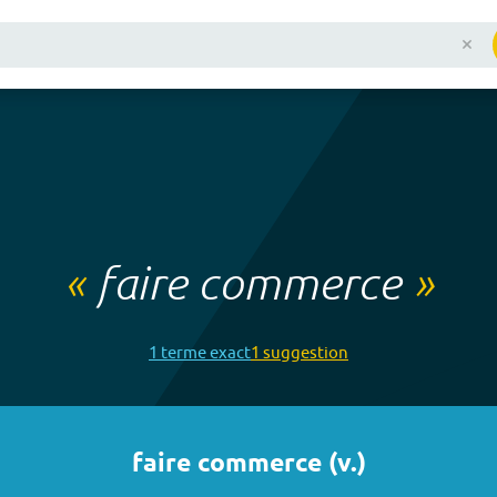
«
faire commerce
»
1
terme
exact
1
suggestion
faire commerce
(
v.
)