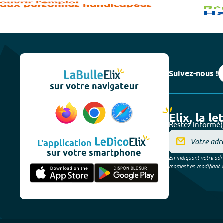
Suivez-nous !
sur votre navigateur
Elix, la le
Restez informé(
L'application
sur votre smartphone
En indiquant votre adre
moment en modifiant vos