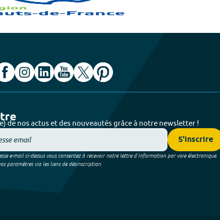
ttre
e) de nos actus et des nouveautés grâce à notre newsletter !
S'inscrire
sse e-mail ci-dessus vous consentez à recevoir notre lettre d’information par voie électronique.
 paramètres via les liens de désinscription.