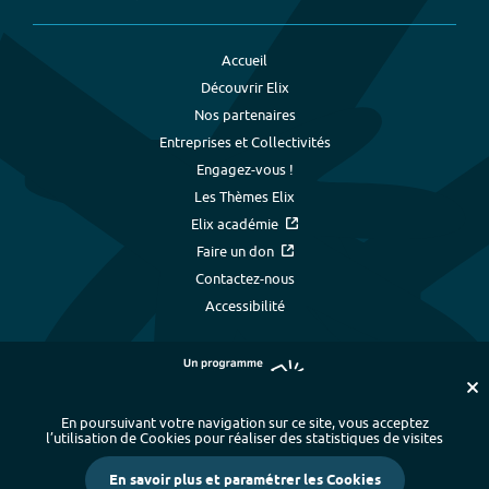
Accueil
Découvrir Elix
Nos partenaires
Entreprises et Collectivités
Engagez-vous !
Les Thèmes Elix
Elix académie
Faire un don
Contactez-nous
Accessibilité
En poursuivant votre navigation sur ce site, vous acceptez
l’utilisation de Cookies pour réaliser des statistiques de visites
Plan du site
-
Index alphabétique
-
En savoir plus et paramétrer les Cookies
Mentions légales et données personnelles
-
Paramétrer les cookies
-