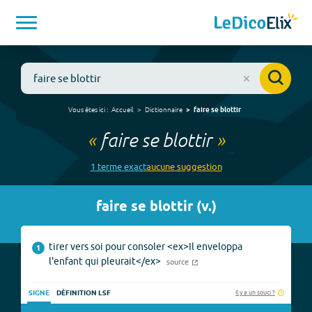
Vous êtes ici :
Accueil
Dictionnaire
faire se blottir
«
faire se blottir
»
1
terme
exact
aucune
suggestion
faire se blottir
(
v.
)
tirer vers soi pour consoler <ex>Il enveloppa
1
l'enfant qui pleurait</ex>
source
Il y a un souci ?
SIGNE
DÉFINITION LSF