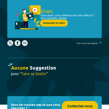
Oups.
Vous aussi, vous aimeriez voir une vidéo ici ?
On y travaille, promis.
Demander la vidéo
+
Voir tous les signes
Aucune
Suggestion
pour "
faire se blottir
"
Vous ne trouvez pas ce que vous
Contactez-nous
cherchez ?