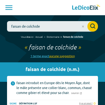
Vous êtes ici :
Accueil
Dictionnaire
faisan de colchide
«
faisan de colchide
»
1
terme
exact
aucune
suggestion
faisan de colchide
(
n.m.
)
faisan introduit en Europe dès le Moyen Âge, dont
1
le mâle présente une collier blanc, commun, chassé
comme gibier et élevé pour sa chair.
source
Il y a un souci ?
SIGNE
DÉFINITION LSF