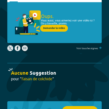
Oups.
Vous aussi, vous aimeriez voir une vidéo ici ?
On y travaille, promis.
Demander la vidéo
+
Voir tous les signes
Aucune
Suggestion
pour "
faisan de colchide
"