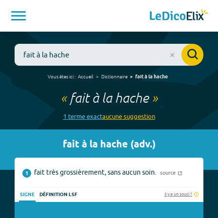
Vous êtes ici :
Accueil
Dictionnaire
fait à la hache
«
fait à la hache
»
1
terme
exact
aucune
suggestion
fait à la hache
(
adv.
)
fait très grossièrement, sans aucun soin.
source
1
Il y a un souci ?
SIGNE
DÉFINITION LSF