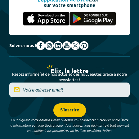
L'application
sur votre smartphone
Suivez-nous !
Elix, la lettre
Restez informé(e) de nos actus et des nouveautés grâce à notre
newsletter !
S'inscrire
En indiquant votre adresse e-mail ci-dessus vous consentez à recevoir notre lettre
d’information par voie électronique. Vous pouvez vous désinscrire à tout moment
en modifiant vos paramètres via les liens de désinscription.