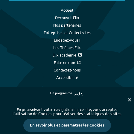
Accueil
Découvrir Elix
Nos partenaires
Entreprises et Collectivités
Engagez-vous !
Les Thèmes Elix
Elix académie
Faire un don
Contactez-nous
Accessibilité
En poursuivant votre navigation sur ce site, vous acceptez
l’utilisation de Cookies pour réaliser des statistiques de visites
Plan du site
-
Index alphabétique
-
En savoir plus et paramétrer les Cookies
Mentions légales et données personnelles
-
Paramétrer les cookies
-
Crédits