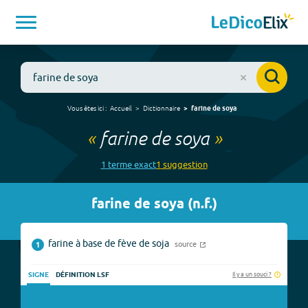
Vous êtes ici :
Accueil
Dictionnaire
farine de soya
«
farine de soya
»
1
terme
exact
1
suggestion
farine de soya
(
n.f.
)
farine à base de fève de soja
source
1
Il y a un souci ?
SIGNE
DÉFINITION LSF