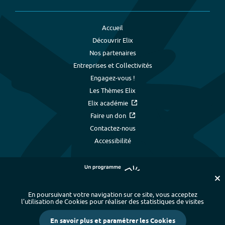
Accueil
Découvrir Elix
Nos partenaires
Entreprises et Collectivités
Engagez-vous !
Les Thèmes Elix
Elix académie
Faire un don
Contactez-nous
Accessibilité
En poursuivant votre navigation sur ce site, vous acceptez
l’utilisation de Cookies pour réaliser des statistiques de visites
Plan du site
-
Index alphabétique
-
En savoir plus et paramétrer les Cookies
Mentions légales et données personnelles
-
Paramétrer les cookies
-