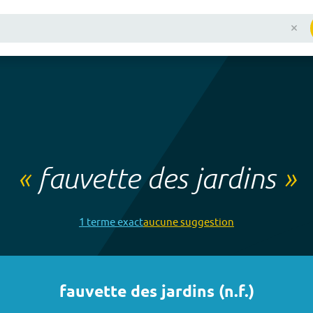
«
fauvette des jardins
»
1
terme
exact
aucune
suggestion
fauvette des jardins
(
n.f.
)