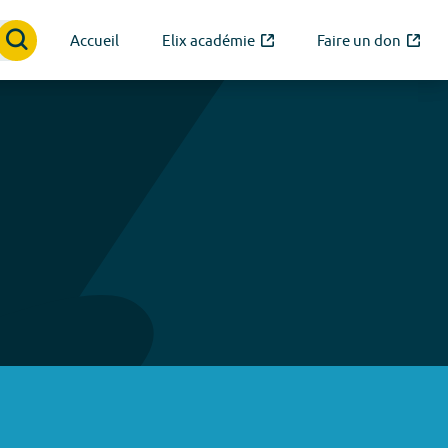
Accueil
Elix académie
Faire un don