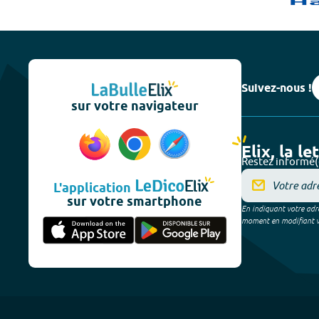
Suivez-nous !
sur votre navigateur
Elix, la le
Restez informé(
L'application
sur votre smartphone
En indiquant votre adre
moment en modifiant vos