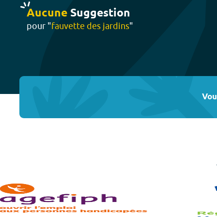
Aucune
Suggestion
pour "
fauvette des jardins
"
Vou