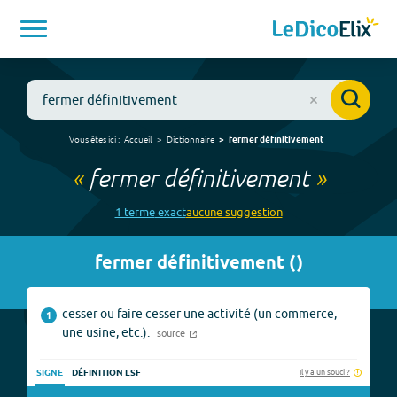
Vous êtes ici :
Accueil
Dictionnaire
fermer définitivement
«
fermer définitivement
»
1
terme
exact
aucune
suggestion
fermer définitivement
(
)
cesser ou faire cesser une activité (un commerce,
1
une usine, etc.).
source
Il y a un souci ?
SIGNE
DÉFINITION LSF