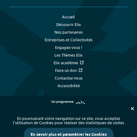
Accueil
Découvrir Elix
Nos partenaires
Entreprises et Collectivités
Engagez-vous !
Les Thèmes Elix
Elix académie
Faire un don
Contactez-nous
Accessibilité
En poursuivant votre navigation sur ce site, vous acceptez
l’utilisation de Cookies pour réaliser des statistiques de visites
Plan du site
-
Index alphabétique
-
En savoir plus et paramétrer les Cookies
Mentions légales et données personnelles
-
Paramétrer les cookies
-