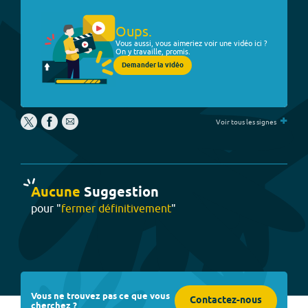
Oups.
Vous aussi, vous aimeriez voir une vidéo ici ?
On y travaille, promis.
Demander la vidéo
+
Voir tous les signes
Aucune
Suggestion
pour "
fermer définitivement
"
Vous ne trouvez pas ce que vous
Contactez-nous
cherchez ?