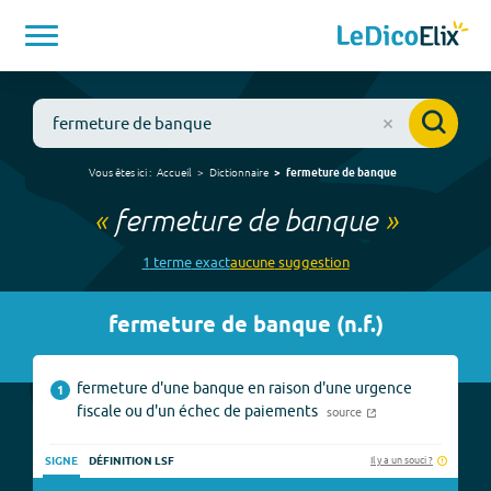
Vous êtes ici :
Accueil
Dictionnaire
fermeture de banque
«
fermeture de banque
»
1
terme
exact
aucune
suggestion
fermeture de banque
(
n.f.
)
fermeture d'une banque en raison d'une urgence
1
fiscale ou d'un échec de paiements
source
Il y a un souci ?
SIGNE
DÉFINITION LSF