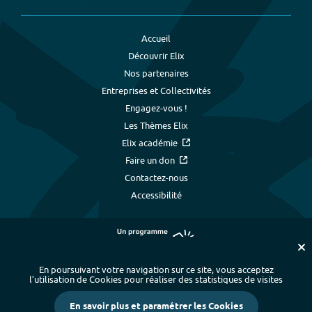
Accueil
Découvrir Elix
Nos partenaires
Entreprises et Collectivités
Engagez-vous !
Les Thèmes Elix
Elix académie
Faire un don
Contactez-nous
Accessibilité
En poursuivant votre navigation sur ce site, vous acceptez
l’utilisation de Cookies pour réaliser des statistiques de visites
Plan du site
-
Index alphabétique
-
En savoir plus et paramétrer les Cookies
Mentions légales et données personnelles
-
Paramétrer les cookies
-