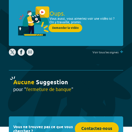
Oups.
Vous aussi, vous aimeriez voir une vidéo ici ?
On y travaille, promis.
Demander la vidéo
+
Voir tous les signes
Aucune
Suggestion
pour "
fermeture de banque
"
Vous ne trouvez pas ce que vous
Contactez-nous
cherchez ?