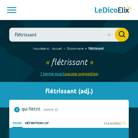
Vous êtes ici :
Accueil
Dictionnaire
flétrissant
«
flétrissant
»
1
terme
exact
aucune
suggestion
flétrissant
(
adj.
)
qui flétrit.
source
1
Il y a un souci ?
SIGNE
DÉFINITION LSF