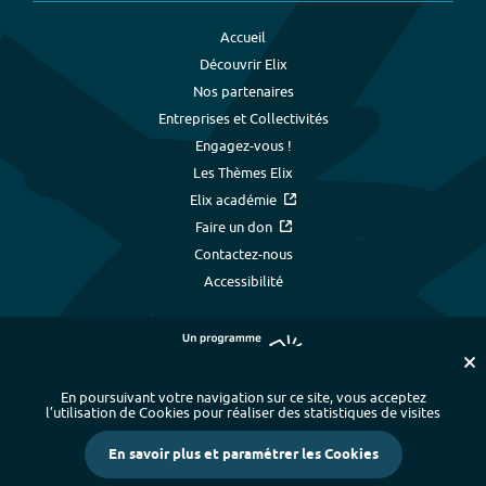
Accueil
Découvrir Elix
Nos partenaires
Entreprises et Collectivités
Engagez-vous !
Les Thèmes Elix
Elix académie
Faire un don
Contactez-nous
Accessibilité
En poursuivant votre navigation sur ce site, vous acceptez
l’utilisation de Cookies pour réaliser des statistiques de visites
Plan du site
-
Index alphabétique
-
En savoir plus et paramétrer les Cookies
Mentions légales et données personnelles
-
Paramétrer les cookies
-
Crédits