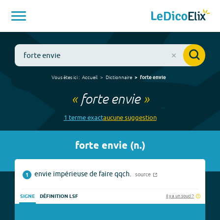
Vous êtes ici :
Accueil
Dictionnaire
forte envie
«
forte envie
»
1
terme
exact
aucune
suggestion
forte envie
(
n.
)
envie impérieuse de faire qqch.
source
1
Il y a un souci ?
SIGNE
DÉFINITION LSF