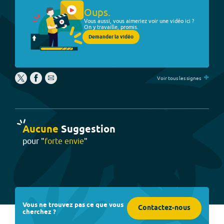
Oups.
Vous aussi, vous aimeriez voir une vidéo ici ?
On y travaille, promis.
Demander la vidéo
+
Voir tous les signes
Aucune
Suggestion
pour "
forte envie
"
Vous ne trouvez pas ce que vous
Contactez-nous
cherchez ?