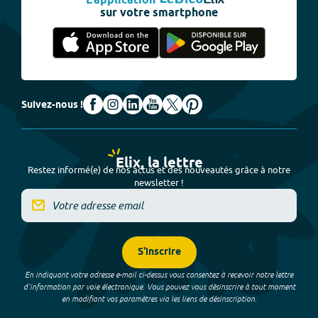
L'application
sur votre smartphone
Suivez-nous !
Elix, la lettre
Restez informé(e) de nos actus et des nouveautés grâce à notre
newsletter !
S'inscrire
En indiquant votre adresse e-mail ci-dessus vous consentez à recevoir notre lettre
d’information par voie électronique. Vous pouvez vous désinscrire à tout moment
en modifiant vos paramètres via les liens de désinscription.