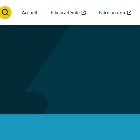
Accueil
Elix académie
Faire un don