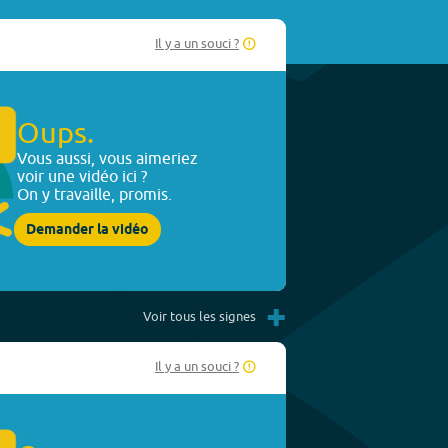
Il y a un souci ?
Oups.
Vous aussi, vous aimeriez
voir une vidéo ici ?
On y travaille, promis.
Demander la vidéo
+
Voir tous les signes
Il y a un souci ?