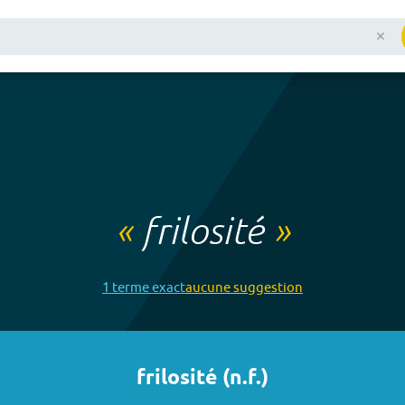
«
frilosité
»
1
terme
exact
aucune
suggestion
frilosité
(
n.f.
)