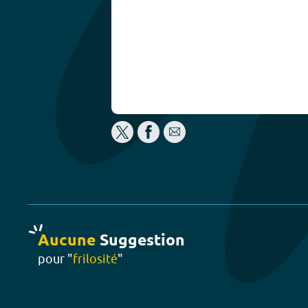
Aucune
Suggestion
pour "
frilosité
"