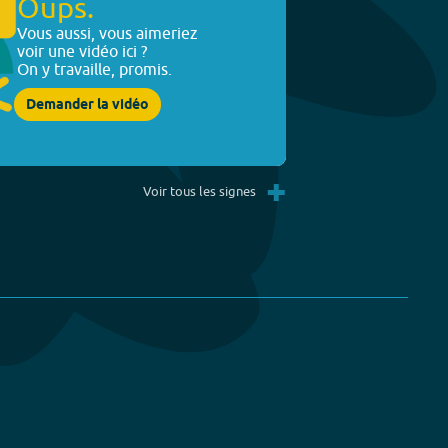
Oups.
Vous aussi, vous aimeriez
voir une vidéo ici ?
On y travaille, promis.
Demander la vidéo
+
Voir tous les signes