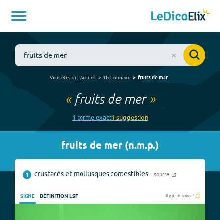
Vous êtes ici :
Accueil
Dictionnaire
fruits de mer
«
fruits de mer
»
1
terme
exact
1
suggestion
fruits de mer
(
n.m.p.
)
crustacés et mollusques comestibles.
source
1
Il y a un souci ?
SIGNE
DÉFINITION LSF