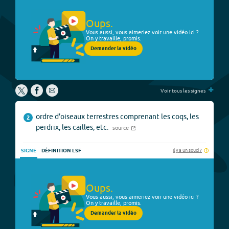
Oups.
Vous aussi, vous aimeriez voir une vidéo ici ?
On y travaille, promis.
Demander la vidéo
+
Voir tous les signes
ordre d'oiseaux terrestres comprenant les coqs, les
2
perdrix, les cailles, etc.
source
Il y a un souci ?
SIGNE
DÉFINITION LSF
Oups.
Vous aussi, vous aimeriez voir une vidéo ici ?
On y travaille, promis.
Demander la vidéo