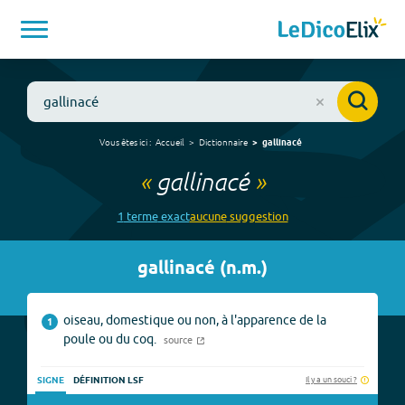
Vous êtes ici :
Accueil
Dictionnaire
gallinacé
«
gallinacé
»
1
terme
exact
aucune
suggestion
gallinacé
(
n.m.
)
oiseau, domestique ou non, à l'apparence de la
1
poule ou du coq.
source
Il y a un souci ?
SIGNE
DÉFINITION LSF