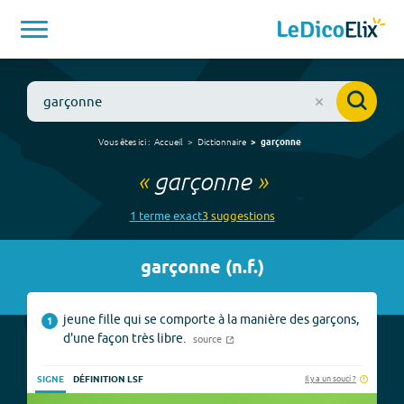
Vous êtes ici :
Accueil
Dictionnaire
garçonne
«
garçonne
»
1
terme
exact
3
suggestion
s
garçonne
(
n.f.
)
jeune fille qui se comporte à la manière des garçons,
1
d'une façon très libre.
source
Il y a un souci ?
SIGNE
DÉFINITION LSF