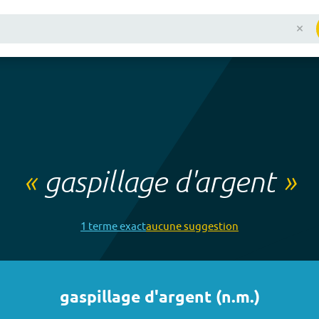
«
gaspillage d'argent
»
1
terme
exact
aucune
suggestion
gaspillage d'argent
(
n.m.
)