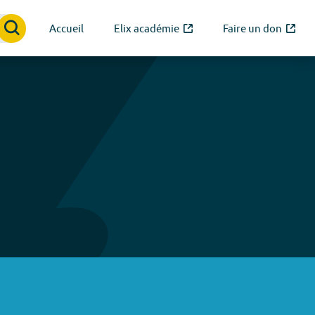
Accueil
Elix académie
Faire un don