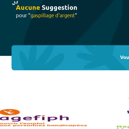
Aucune
Suggestion
pour "
gaspillage d'argent
"
Vou