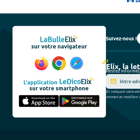
Suivez-nous !
sur votre navigateur
Elix, la le
Restez informé(
L'application
sur votre smartphone
En indiquant votre adre
moment en modifiant vos