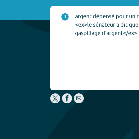
argent dépensé pour un r
1
<ex>le sénateur a dit que 
gaspillage d'argent</ex>