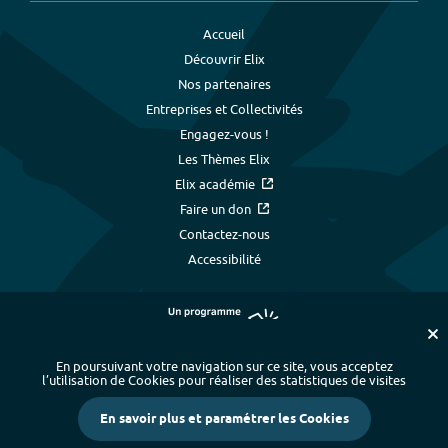
Accueil
Découvrir Elix
Nos partenaires
Entreprises et Collectivités
Engagez-vous !
Les Thèmes Elix
Elix académie
Faire un don
Contactez-nous
Accessibilité
En poursuivant votre navigation sur ce site, vous acceptez
l’utilisation de Cookies pour réaliser des statistiques de visites
Plan du site
-
Index alphabétique
-
En savoir plus et paramétrer les Cookies
Mentions légales et données personnelles
-
Paramétrer les cookies
-
Crédits