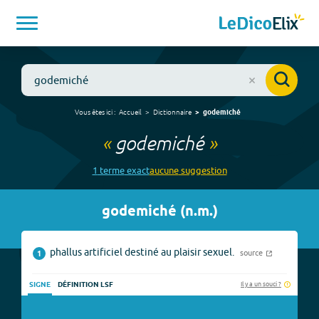
Vous êtes ici :
Accueil
Dictionnaire
godemiché
«
godemiché
»
1
terme
exact
aucune
suggestion
godemiché
(
n.m.
)
phallus artificiel destiné au plaisir sexuel.
source
1
Il y a un souci ?
SIGNE
DÉFINITION LSF