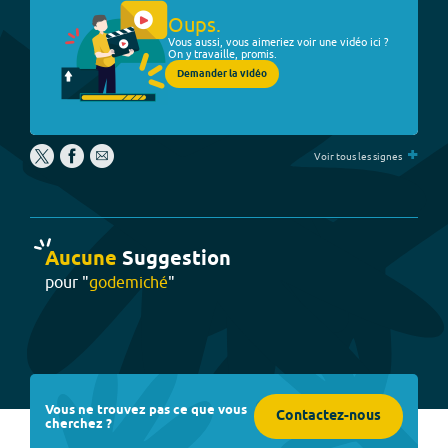
Oups.
Vous aussi, vous aimeriez voir une vidéo ici ?
On y travaille, promis.
Demander la vidéo
+
Voir tous les signes
Aucune
Suggestion
pour "
godemiché
"
Vous ne trouvez pas ce que vous
Contactez-nous
cherchez ?