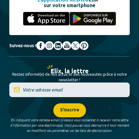
L'application
sur votre smartphone
Suivez-nous !
Elix, la lettre
Restez informé(e) de nos actus et des nouveautés grâce à notre
newsletter !
S'inscrire
En indiquant votre adresse e-mail ci-dessus vous consentez à recevoir notre lettre
d’information par voie électronique. Vous pouvez vous désinscrire à tout moment
en modifiant vos paramètres via les liens de désinscription.