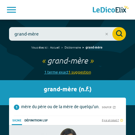
Vous êtes ici :
Accueil
Dictionnaire
grand-mère
«
grand-mère
»
1
terme
exact
1
suggestion
grand-mère
(
n.f.
)
mère du père ou de la mère de quelqu'un.
source
1
Il y a un souci ?
SIGNE
DÉFINITION LSF