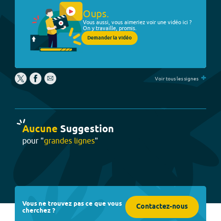
Oups.
Vous aussi, vous aimeriez voir une vidéo ici ?
On y travaille, promis.
Demander la vidéo
+
Voir tous les signes
Aucune
Suggestion
pour "
grandes lignes
"
Vous ne trouvez pas ce que vous
Contactez-nous
cherchez ?