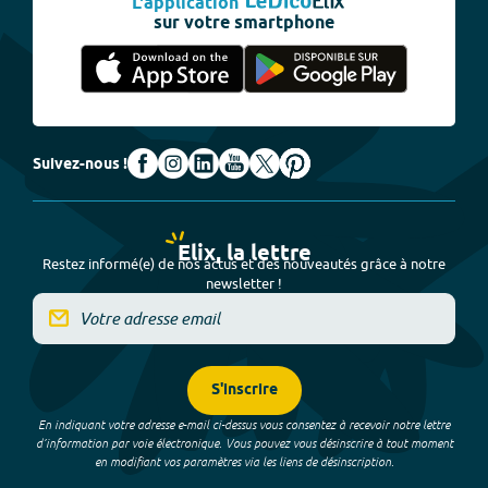
L'application
sur votre smartphone
Suivez-nous !
Elix, la lettre
Restez informé(e) de nos actus et des nouveautés grâce à notre
newsletter !
S'inscrire
En indiquant votre adresse e-mail ci-dessus vous consentez à recevoir notre lettre
d’information par voie électronique. Vous pouvez vous désinscrire à tout moment
en modifiant vos paramètres via les liens de désinscription.