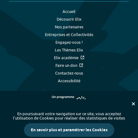
Accueil
Découvrir Elix
Nos partenaires
Entreprises et Collectivités
Engagez-vous !
Les Thèmes Elix
Elix académie
Faire un don
Contactez-nous
Accessibilité
En poursuivant votre navigation sur ce site, vous acceptez
l’utilisation de Cookies pour réaliser des statistiques de visites
Plan du site
-
Index alphabétique
-
En savoir plus et paramétrer les Cookies
Mentions légales et données personnelles
-
Paramétrer les cookies
-
Crédits