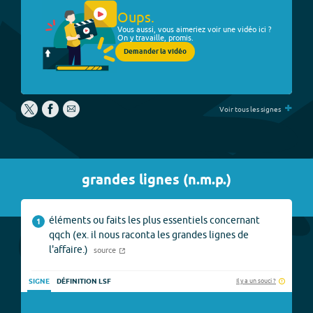
Oups.
Vous aussi, vous aimeriez voir une vidéo ici ?
On y travaille, promis.
Demander la vidéo
+
Voir tous les signes
grandes lignes
(
n.m.p.
)
éléments ou faits les plus essentiels concernant
1
qqch (ex. il nous raconta les grandes lignes de
l'affaire.)
source
Il y a un souci ?
SIGNE
DÉFINITION LSF