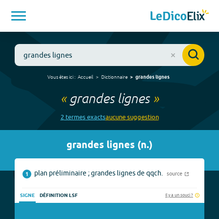
Vous êtes ici :
Accueil
Dictionnaire
grandes lignes
«
grandes lignes
»
2
terme
s
exact
s
aucune
suggestion
grandes lignes
(
n.
)
plan préliminaire ; grandes lignes de qqch.
source
1
Il y a un souci ?
SIGNE
DÉFINITION LSF