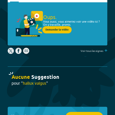
Oups.
Vous aussi, vous aimeriez voir une vidéo ici ?
On y travaille, promis.
Demander la vidéo
+
Voir tous les signes
Aucune
Suggestion
pour "
hallux valgus
"