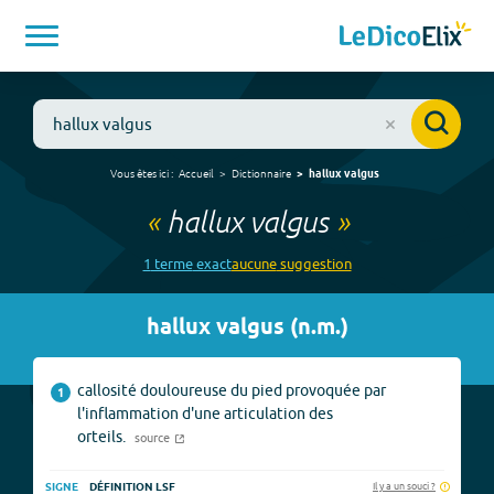
Vous êtes ici :
Accueil
Dictionnaire
hallux valgus
«
hallux valgus
»
1
terme
exact
aucune
suggestion
hallux valgus
(
n.m.
)
callosité douloureuse du pied provoquée par
1
l'inflammation d'une articulation des
orteils.
source
Il y a un souci ?
SIGNE
DÉFINITION LSF