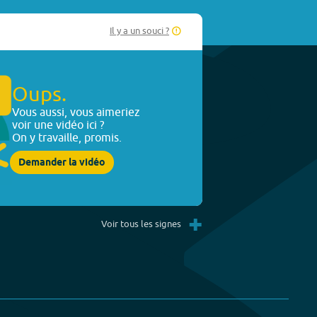
Il y a un souci ?
Oups.
Vous aussi, vous aimeriez
voir une vidéo ici ?
On y travaille, promis.
Demander la vidéo
+
Voir tous les signes