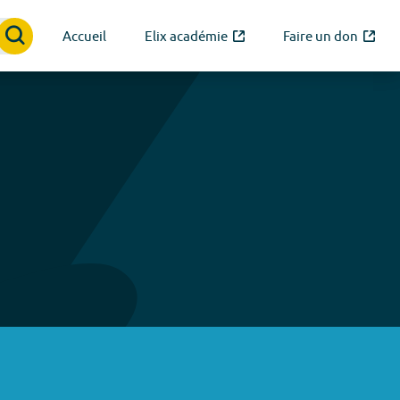
Accueil
Elix académie
Faire un don