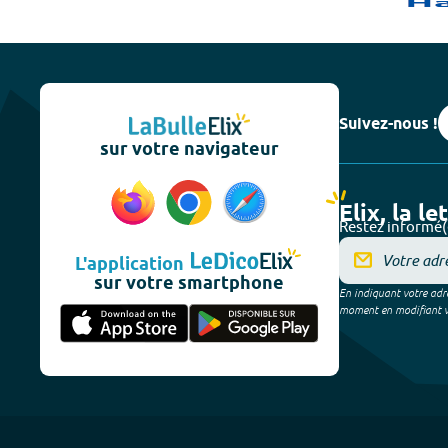
Suivez-nous !
sur votre navigateur
Elix, la le
Restez informé(
L'application
sur votre smartphone
En indiquant votre adre
moment en modifiant vos