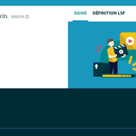
SIGNE
DÉFINITION LSF
cin.
source