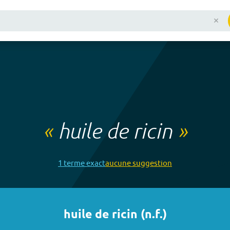
«
huile de ricin
»
1
terme
exact
aucune
suggestion
huile de ricin
(
n.f.
)