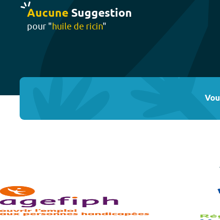
Aucune
Suggestion
pour "
huile de ricin
"
Vou