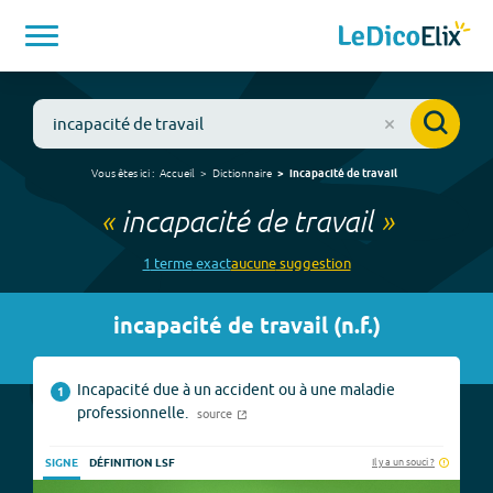
Vous êtes ici :
Accueil
Dictionnaire
incapacité de travail
«
incapacité de travail
»
1
terme
exact
aucune
suggestion
incapacité de travail
(
n.f.
)
Incapacité due à un accident ou à une maladie
1
professionnelle.
source
Il y a un souci ?
SIGNE
DÉFINITION LSF