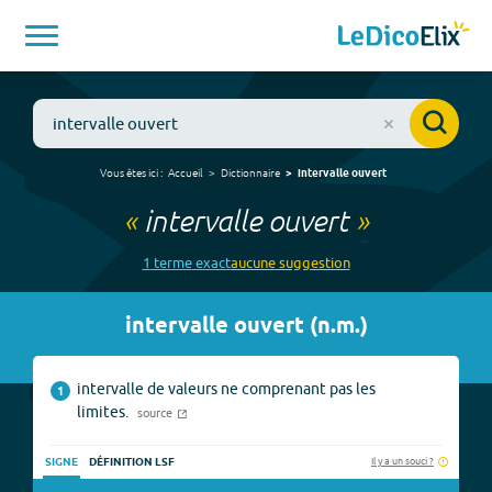
Vous êtes ici :
Accueil
Dictionnaire
intervalle ouvert
«
intervalle ouvert
»
1
terme
exact
aucune
suggestion
intervalle ouvert
(
n.m.
)
intervalle de valeurs ne comprenant pas les
1
limites.
source
Il y a un souci ?
SIGNE
DÉFINITION LSF