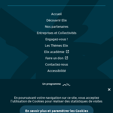
Accueil
Découvrir Elix
Nos partenaires
Entreprises et Collectivités
Engagez-vous !
Les Thèmes Elix
Elix académie
Faire un don
Contactez-nous
Accessibilité
En poursuivant votre navigation sur ce site, vous acceptez
l’utilisation de Cookies pour réaliser des statistiques de visites
Plan du site
-
Index alphabétique
-
En savoir plus et paramétrer les Cookies
Mentions légales et données personnelles
-
Paramétrer les cookies
-