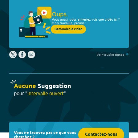
Oups.
Vous aussi, vous aimeriez voir une vidéo ici ?
On y travaille, promis.
Demander la vidéo
+
Voir tous les signes
Aucune
Suggestion
pour "
intervalle ouvert
"
Vous ne trouvez pas ce que vous
Contactez-nous
cherchez ?