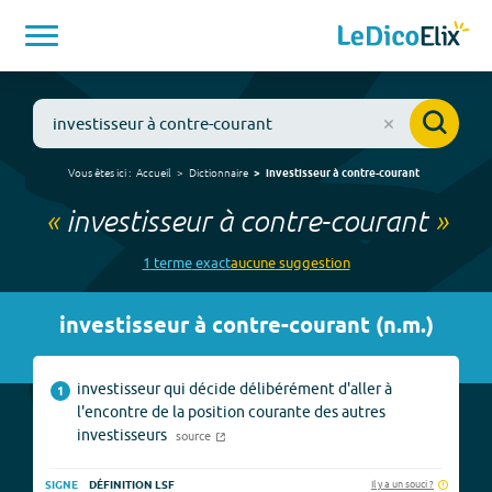
Vous êtes ici :
Accueil
Dictionnaire
investisseur à contre-courant
«
investisseur à contre-courant
»
1
terme
exact
aucune
suggestion
investisseur à contre-courant
(
n.m.
)
investisseur qui décide délibérément d'aller à
1
l'encontre de la position courante des autres
investisseurs
source
Il y a un souci ?
SIGNE
DÉFINITION LSF