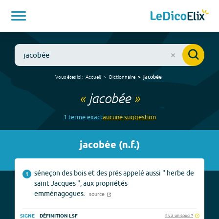
Vous êtes ici :
Accueil
Dictionnaire
jacobée
«
jacobée
»
1
terme
exact
aucune
suggestion
jacobée
(
n.f.
)
séneçon des bois et des prés appelé aussi " herbe de
1
saint Jacques ", aux propriétés
emménagogues.
source
Il y a un souci ?
SIGNE
DÉFINITION LSF