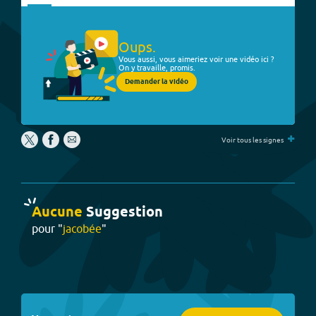
Oups.
Vous aussi, vous aimeriez voir une vidéo ici ?
On y travaille, promis.
Demander la vidéo
+
Voir tous les signes
Aucune
Suggestion
pour "
jacobée
"