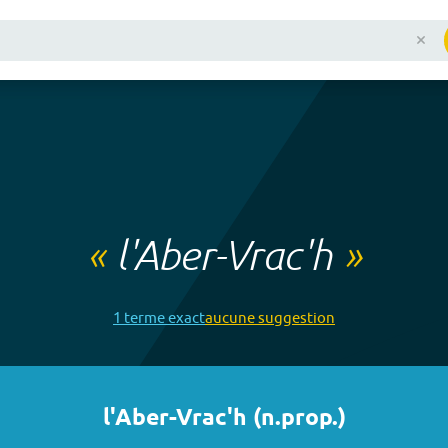
«
l'Aber-Vrac'h
»
1
terme
exact
aucune
suggestion
l'Aber-Vrac'h
(
n.prop.
)