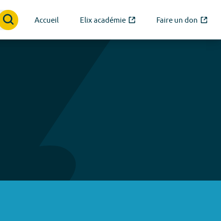
Accueil
Elix académie
Faire un don