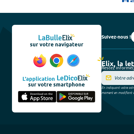
Suivez-nous !
sur votre navigateur
Elix, la le
Restez informé(
L'application
sur votre smartphone
En indiquant votre adre
moment en modifiant vos