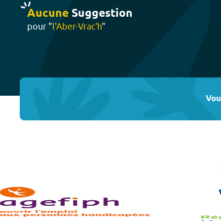
Aucune
Suggestion
pour "
l'Aber-Vrac'h
"
Vou