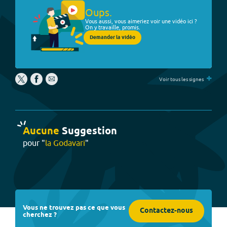
Oups.
Vous aussi, vous aimeriez voir une vidéo ici ?
On y travaille, promis.
Demander la vidéo
+
Voir tous les signes
Aucune
Suggestion
pour "
la Godavari
"
Vous ne trouvez pas ce que vous
Contactez-nous
cherchez ?