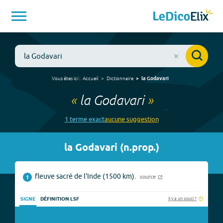
Vous êtes ici :
Accueil
Dictionnaire
la Godavari
«
la Godavari
»
1
terme
exact
aucune
suggestion
la Godavari
(
n.prop.
)
fleuve sacré de l'Inde (1500 km).
source
1
Il y a un souci ?
SIGNE
DÉFINITION LSF