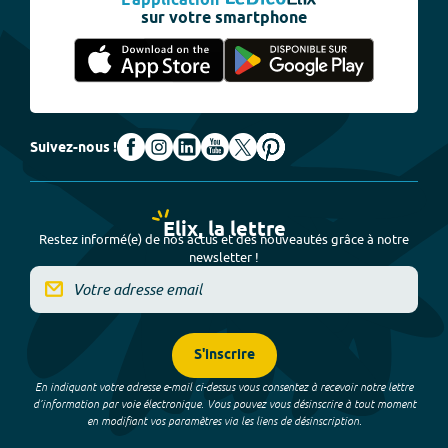
L'application
sur votre smartphone
Suivez-nous !
Elix, la lettre
Restez informé(e) de nos actus et des nouveautés grâce à notre
newsletter !
S'inscrire
En indiquant votre adresse e-mail ci-dessus vous consentez à recevoir notre lettre
d’information par voie électronique. Vous pouvez vous désinscrire à tout moment
en modifiant vos paramètres via les liens de désinscription.