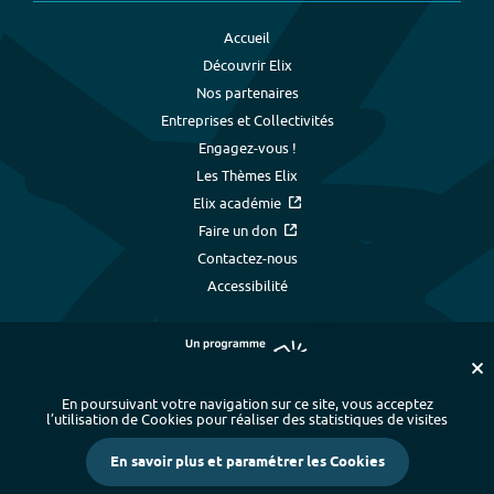
Accueil
Découvrir Elix
Nos partenaires
Entreprises et Collectivités
Engagez-vous !
Les Thèmes Elix
Elix académie
Faire un don
Contactez-nous
Accessibilité
En poursuivant votre navigation sur ce site, vous acceptez
l’utilisation de Cookies pour réaliser des statistiques de visites
Plan du site
-
Index alphabétique
-
En savoir plus et paramétrer les Cookies
Mentions légales et données personnelles
-
Paramétrer les cookies
-
Crédits