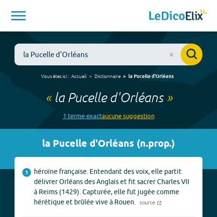
Vous êtes ici :
Accueil
Dictionnaire
la Pucelle d'Orléans
«
la Pucelle d'Orléans
»
1
terme
exact
aucune
suggestion
la Pucelle d'Orléans
(
n.prop.
)
héroïne française. Entendant des voix, elle partit
1
délivrer Orléans des Anglais et fit sacrer Charles VII
à Reims (1429). Capturée, elle fut jugée comme
hérétique et brûlée vive à Rouen.
source