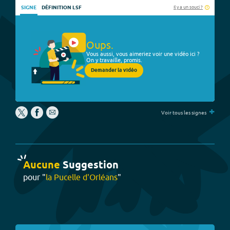
Il y a un souci ?
SIGNE
DÉFINITION LSF
Oups.
Vous aussi, vous aimeriez voir une vidéo ici ?
On y travaille, promis.
Demander la vidéo
+
Voir tous les signes
Aucune
Suggestion
pour "
la Pucelle d'Orléans
"