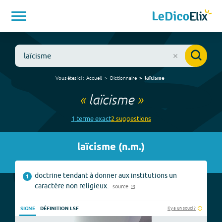
Vous êtes ici :
Accueil
Dictionnaire
laïcisme
«
laïcisme
»
1
terme
exact
2
suggestion
s
laïcisme
(
n.m.
)
doctrine tendant à donner aux institutions un
1
caractère non religieux.
source
Il y a un souci ?
SIGNE
DÉFINITION LSF