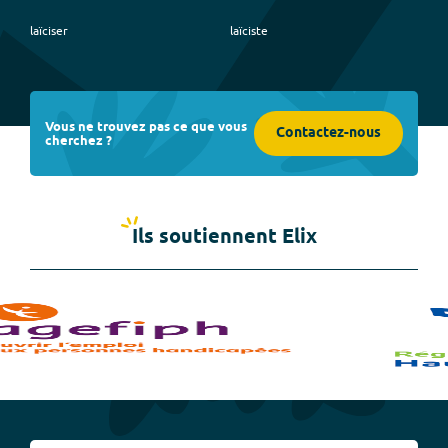
laïciser
laïciste
Vous ne trouvez pas ce que vous
Contactez-nous
cherchez ?
Ils soutiennent Elix