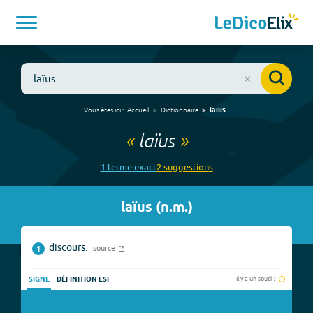
Vous êtes ici :
Accueil
Dictionnaire
laïus
«
laïus
»
1
terme
exact
2
suggestion
s
laïus
(
n.m.
)
discours.
source
1
Il y a un souci ?
SIGNE
DÉFINITION LSF