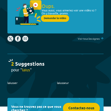
Oups.
Vous aussi, vous aimeriez voir une vidéo ici ?
On y travaille, promis.
Demander la vidéo
+
Voir tous les signes
2
Suggestion
s
pour "
laïus
"
laïusser
laïusseur
Vous ne trouvez pas ce que vous
Contactez-nous
cherchez ?