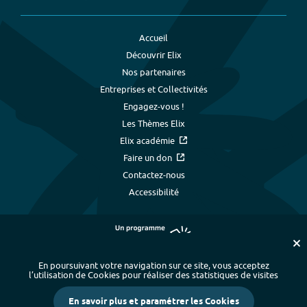
Accueil
Découvrir Elix
Nos partenaires
Entreprises et Collectivités
Engagez-vous !
Les Thèmes Elix
Elix académie
Faire un don
Contactez-nous
Accessibilité
En poursuivant votre navigation sur ce site, vous acceptez
l’utilisation de Cookies pour réaliser des statistiques de visites
Plan du site
-
Index alphabétique
-
En savoir plus et paramétrer les Cookies
Mentions légales et données personnelles
-
Paramétrer les cookies
-