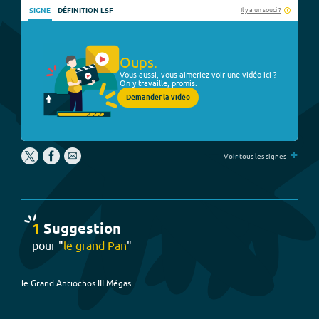
Il y a un souci ?
SIGNE
DÉFINITION LSF
Oups.
Vous aussi, vous aimeriez voir une vidéo ici ?
On y travaille, promis.
Demander la vidéo
+
Voir tous les signes
1
Suggestion
pour "
le grand Pan
"
le Grand Antiochos III Mégas