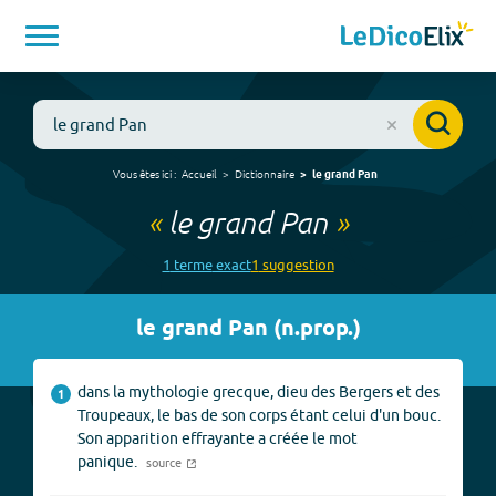
Vous êtes ici :
Accueil
Dictionnaire
le grand Pan
«
le grand Pan
»
1
terme
exact
1
suggestion
le grand Pan
(
n.prop.
)
dans la mythologie grecque, dieu des Bergers et des
1
Troupeaux, le bas de son corps étant celui d'un bouc.
Son apparition effrayante a créée le mot
panique.
source