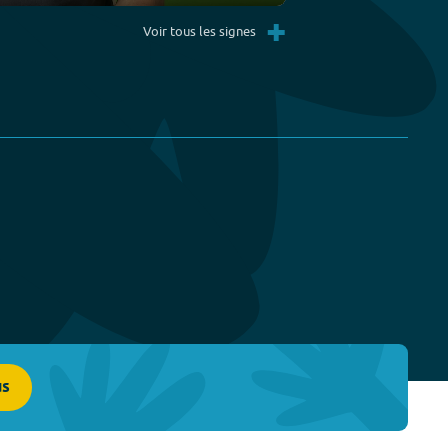
Settings
PIP
Enter
+
fullscreen
Voir tous les signes
us