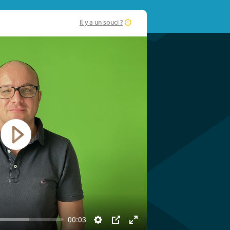
Il y a un souci ?
Play
00:03