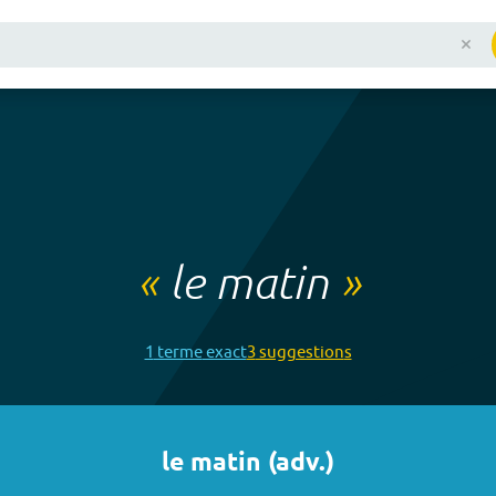
«
le matin
»
1
terme
exact
3
suggestion
s
le matin
(
adv.
)