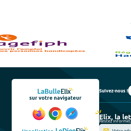
Suivez-nous !
sur votre navigateur
Elix, la le
Restez informé(