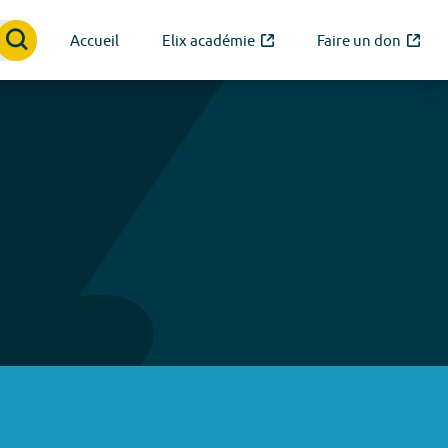
Accueil
Elix académie
Faire un don