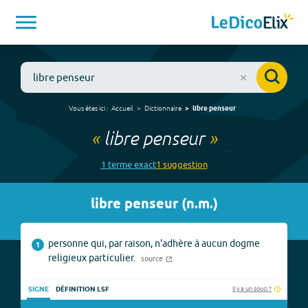
Vous êtes ici :
Accueil
Dictionnaire
libre penseur
«
libre penseur
»
1
terme
exact
1
suggestion
libre penseur
(
n.m.
)
personne qui, par raison, n'adhère à aucun dogme
1
religieux particulier.
source
Il y a un souci ?
SIGNE
DÉFINITION LSF