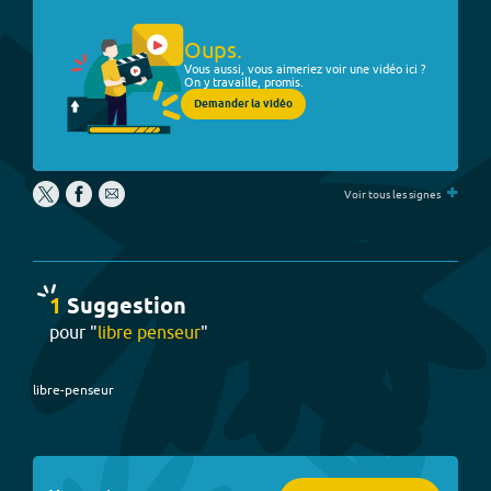
Oups.
Vous aussi, vous aimeriez voir une vidéo ici ?
On y travaille, promis.
Demander la vidéo
+
Voir tous les signes
1
Suggestion
pour "
libre penseur
"
libre-penseur