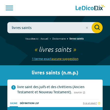
Vous êtes ici :
Accueil
Dictionnaire
livres saints
«
livres saints
»
1
terme
exact
aucune
suggestion
livres saints
(
n.m.p.
)
livre saint des juifs et des chrétiens (Ancien
1
Testament et Nouveau Testament).
source
Il y a un souci ?
SIGNE
DÉFINITION LSF