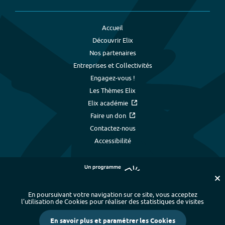
Accueil
Découvrir Elix
Nos partenaires
Entreprises et Collectivités
Engagez-vous !
Les Thèmes Elix
Elix académie
Faire un don
Contactez-nous
Accessibilité
En poursuivant votre navigation sur ce site, vous acceptez
l’utilisation de Cookies pour réaliser des statistiques de visites
Plan du site
-
Index alphabétique
-
En savoir plus et paramétrer les Cookies
Mentions légales et données personnelles
-
Paramétrer les cookies
-