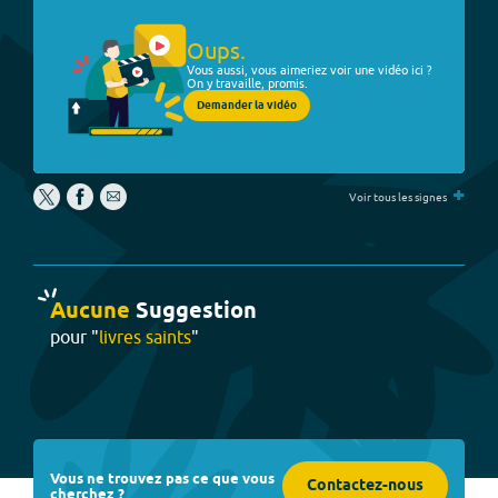
Oups.
Vous aussi, vous aimeriez voir une vidéo ici ?
On y travaille, promis.
Demander la vidéo
+
Voir tous les signes
Aucune
Suggestion
pour "
livres saints
"
Vous ne trouvez pas ce que vous
Contactez-nous
cherchez ?