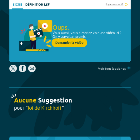
Il y a un souci ?
SIGNE
DÉFINITION LSF
Oups.
Vous aussi, vous aimeriez voir une vidéo ici ?
On y travaille, promis.
Demander la vidéo
+
Voir tous les signes
Aucune
Suggestion
pour "
loi de Kirchhoff
"