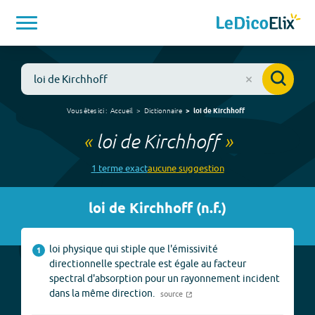
Vous êtes ici :
Accueil
Dictionnaire
loi de Kirchhoff
«
loi de Kirchhoff
»
1
terme
exact
aucune
suggestion
loi de Kirchhoff
(
n.f.
)
loi physique qui stiple que l'émissivité
1
directionnelle spectrale est égale au facteur
spectral d'absorption pour un rayonnement incident
dans la même direction.
source