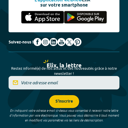
L'application
sur votre smartphone
Suivez-nous !
Elix, la lettre
Restez informé(e) de nos actus et des nouveautés grâce à notre
newsletter !
S'inscrire
En indiquant votre adresse e-mail ci-dessus vous consentez à recevoir notre lettre
d’information par voie électronique. Vous pouvez vous désinscrire à tout moment
en modifiant vos paramètres via les liens de désinscription.