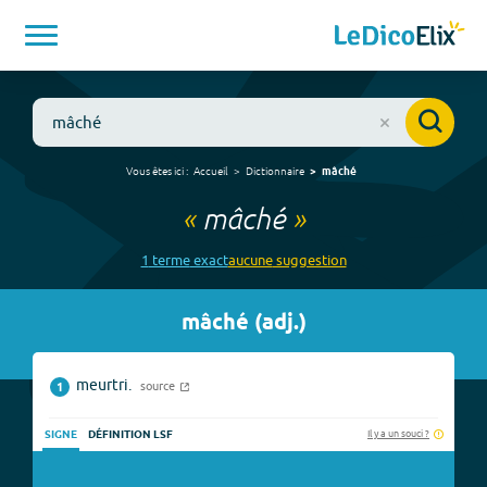
Vous êtes ici :
Accueil
Dictionnaire
mâché
«
mâché
»
1
terme
exact
aucune
suggestion
mâché
(
adj.
)
meurtri.
source
1
Il y a un souci ?
SIGNE
DÉFINITION LSF