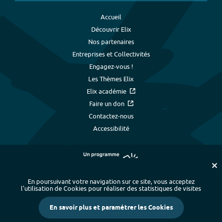
Accueil
Découvrir Elix
Nos partenaires
Entreprises et Collectivités
Engagez-vous !
Les Thèmes Elix
Elix académie
Faire un don
Contactez-nous
Accessibilité
En poursuivant votre navigation sur ce site, vous acceptez
l’utilisation de Cookies pour réaliser des statistiques de visites
Plan du site
-
Index alphabétique
-
En savoir plus et paramétrer les Cookies
Mentions légales et données personnelles
-
Paramétrer les cookies
-
Crédits