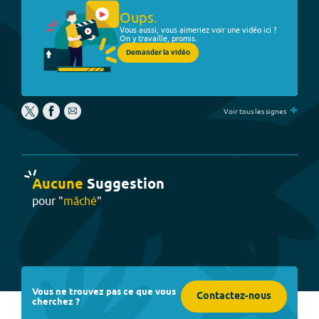
Oups.
Vous aussi, vous aimeriez voir une vidéo ici ?
On y travaille, promis.
Demander la vidéo
+
Voir tous les signes
Aucune
Suggestion
pour "
mâché
"
Vous ne trouvez pas ce que vous
Contactez-nous
cherchez ?