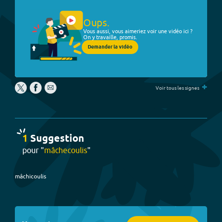
Oups.
Vous aussi, vous aimeriez voir une vidéo ici ?
On y travaille, promis.
Demander la vidéo
+
Voir tous les signes
1
Suggestion
pour "
mâchecoulis
"
mâchicoulis