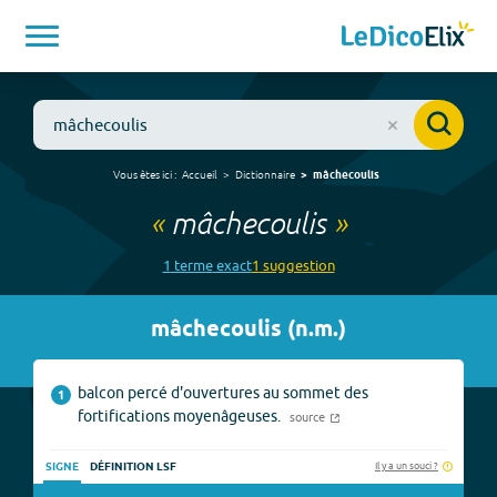
Vous êtes ici :
Accueil
Dictionnaire
mâchecoulis
«
mâchecoulis
»
1
terme
exact
1
suggestion
mâchecoulis
(
n.m.
)
balcon percé d'ouvertures au sommet des
1
fortifications moyenâgeuses.
source
Il y a un souci ?
SIGNE
DÉFINITION LSF