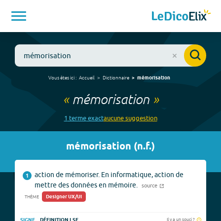
Vous êtes ici :
Accueil
Dictionnaire
mémorisation
«
mémorisation
»
1
terme
exact
aucune
suggestion
mémorisation
(
n.f.
)
action de mémoriser. En informatique, action de
1
mettre des données en mémoire.
source
Designer UX/UI
THÈME
Il y a un souci ?
SIGNE
DÉFINITION LSF