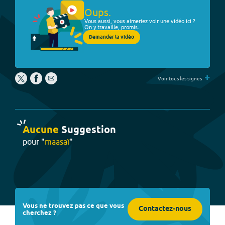
Oups.
Vous aussi, vous aimeriez voir une vidéo ici ?
On y travaille, promis.
Demander la vidéo
+
Voir tous les signes
Aucune
Suggestion
pour "
maasaï
"
Vous ne trouvez pas ce que vous
Contactez-nous
cherchez ?