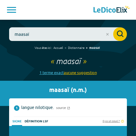
Vous êtes ici :
Accueil
Dictionnaire
maasaï
«
maasaï
»
1
terme
exact
aucune
suggestion
maasaï
(
n.m.
)
langue nilotique.
source
1
Il y a un souci ?
SIGNE
DÉFINITION LSF