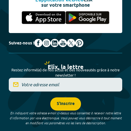
L'application
sur votre smartphone
Suivez-nous !
Elix, la lettre
Restez informé(e) de nos actus et des nouveautés grâce à notre
newsletter !
S'inscrire
En indiquant votre adresse e-mail ci-dessus vous consentez à recevoir notre lettre
d’information par voie électronique. Vous pouvez vous désinscrire à tout moment
en modifiant vos paramètres via les liens de désinscription.