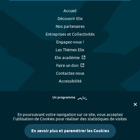
Accueil
Découvrir Elix
Nos partenaires
Entreprises et Collectivités
Engagez-vous !
Les Thèmes Elix
Elix académie
Faire un don
Contactez-nous
Accessibilité
En poursuivant votre navigation sur ce site, vous acceptez
l’utilisation de Cookies pour réaliser des statistiques de visites
Plan du site
-
Index alphabétique
-
En savoir plus et paramétrer les Cookies
Mentions légales et données personnelles
-
Paramétrer les cookies
-
Crédits