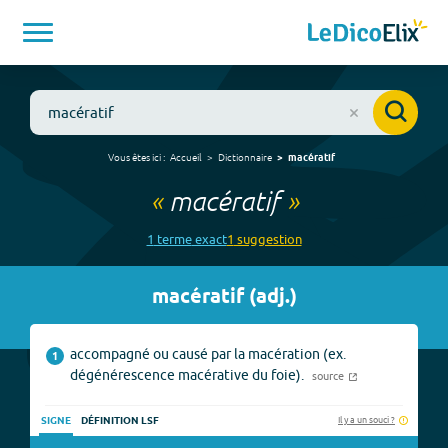
Vous êtes ici :
Accueil
Dictionnaire
macératif
«
macératif
»
1
terme
exact
1
suggestion
macératif
(
adj.
)
accompagné ou causé par la macération (ex.
1
dégénérescence macérative du foie).
source
Il y a un souci ?
SIGNE
DÉFINITION LSF