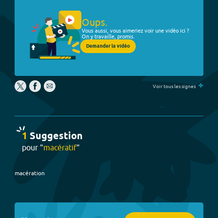
Oups.
Vous aussi, vous aimeriez voir une vidéo ici ?
On y travaille, promis.
Demander la vidéo
+
Voir tous les signes
1
Suggestion
pour "
macératif
"
macération