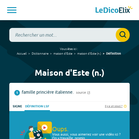
Vous êtes ici :
Accueil
Dictionnaire
maison d'Este
maison d'Este
(
n.
)
Définition
Maison d'Este (n.)
famille princière italienne.
source
1
Il y a un souci ?
SIGNE
DÉFINITION LSF
Oups.
Vous aussi, vous aimeriez voir une vidéo ici ?
On y travaille, promis.