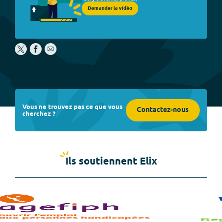
Demander la vidéo
Vous ne trouvez pas ce que vous
Contactez-nous
cherchez ?
Ils soutiennent Elix