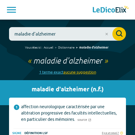
Vous êtes ici :
Accueil
Dictionnaire
maladie d'alzheimer
«
maladie d'alzheimer
»
1
terme
exact
aucune
suggestion
maladie d'alzheimer
(
n.f.
)
affection neurologique caractérisée par une
1
altération progressive des facultés intellectuelles,
en particulier des mémoires.
source
Il y a un souci ?
SIGNE
DÉFINITION LSF