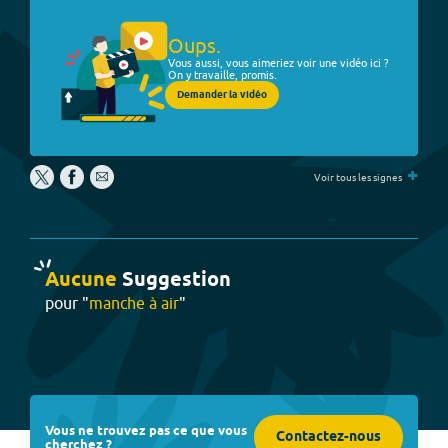
Oups.
Vous aussi, vous aimeriez voir une vidéo ici ?
On y travaille, promis.
Demander la vidéo
+
Voir tous les signes
Aucune
Suggestion
pour "
manche à air
"
Vous ne trouvez pas ce que vous
Contactez-nous
cherchez ?