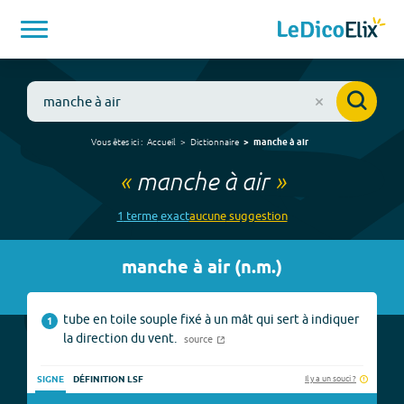
Vous êtes ici :
Accueil
Dictionnaire
manche à air
«
manche à air
»
1
terme
exact
aucune
suggestion
manche à air
(
n.m.
)
tube en toile souple fixé à un mât qui sert à indiquer
1
la direction du vent.
source
Il y a un souci ?
SIGNE
DÉFINITION LSF