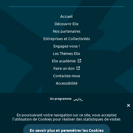
Accueil
Découvrir Elix
Nos partenaires
Entreprises et Collectivités
Engagez-vous !
Les Thèmes Elix
Elix académie
Faire un don
Contactez-nous
Accessibilité
En poursuivant votre navigation sur ce site, vous acceptez
l’utilisation de Cookies pour réaliser des statistiques de visites
Plan du site
-
Index alphabétique
-
En savoir plus et paramétrer les Cookies
Mentions légales et données personnelles
-
Paramétrer les cookies
-