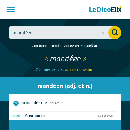
Vous êtes ici :
Accueil
Dictionnaire
mandéen
«
mandéen
»
2
terme
s
exact
s
aucune
suggestion
mandéen
(
adj. et n.
)
du mandéisme.
source
1
Il y a un souci ?
SIGNE
DÉFINITION LSF