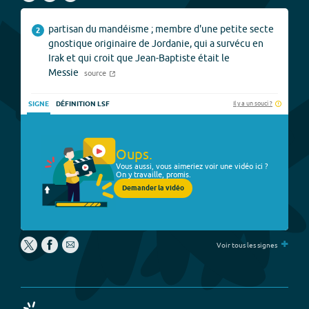
partisan du mandéisme ; membre d'une petite secte
2
gnostique originaire de Jordanie, qui a survécu en
Irak et qui croit que Jean-Baptiste était le
Messie
source
Il y a un souci ?
SIGNE
DÉFINITION LSF
Oups.
Vous aussi, vous aimeriez voir une vidéo ici ?
On y travaille, promis.
Demander la vidéo
+
Voir tous les signes