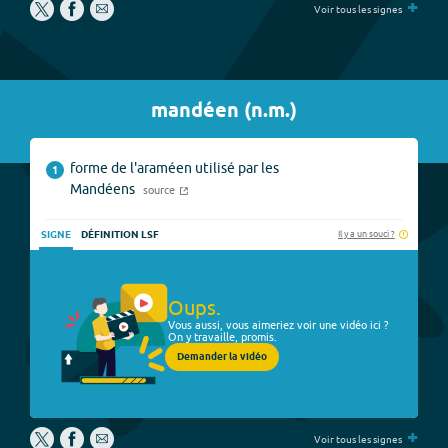
+
Voir tous les signes
mandéen
(
n.m.
)
forme de l'araméen utilisé par les
1
Mandéens
source
Il y a un souci ?
SIGNE
DÉFINITION LSF
Oups.
Vous aussi, vous aimeriez voir une vidéo ici ?
On y travaille, promis.
Demander la vidéo
+
Voir tous les signes