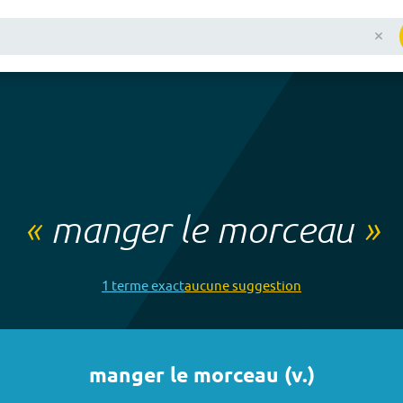
«
manger le morceau
»
1
terme
exact
aucune
suggestion
manger le morceau
(
v.
)