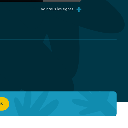
Settings
PIP
Enter
+
fullscreen
Voir tous les signes
us