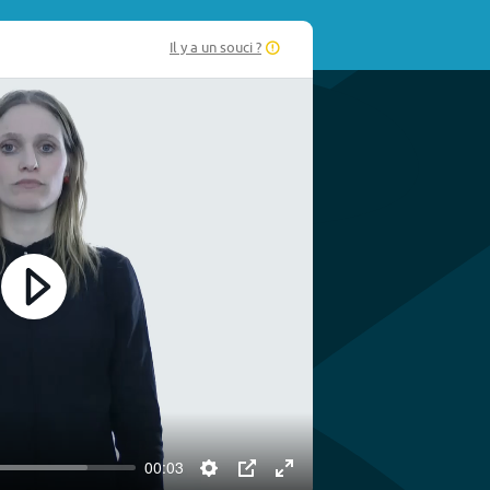
Il y a un souci ?
Play
00:03