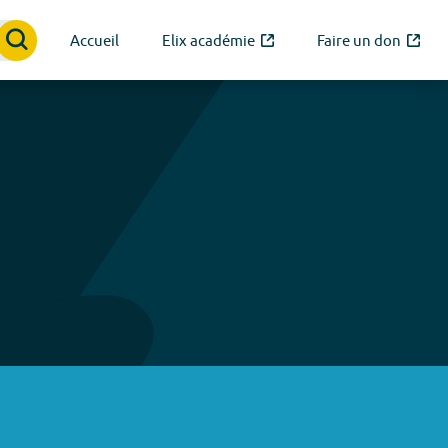
Accueil
Elix académie
Faire un don