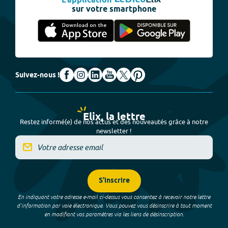
L'application
sur votre smartphone
Suivez-nous !
Elix, la lettre
Restez informé(e) de nos actus et des nouveautés grâce à notre
newsletter !
S'inscrire
En indiquant votre adresse e-mail ci-dessus vous consentez à recevoir notre lettre
d’information par voie électronique. Vous pouvez vous désinscrire à tout moment
en modifiant vos paramètres via les liens de désinscription.