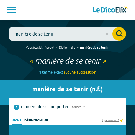
Vous êtes ici :
Accueil
Dictionnaire
manière de se tenir
«
manière de se tenir
»
1
terme
exact
aucune
suggestion
manière de se tenir
(
n.f.
)
manière de se comporter.
source
1
Il y a un souci ?
SIGNE
DÉFINITION LSF