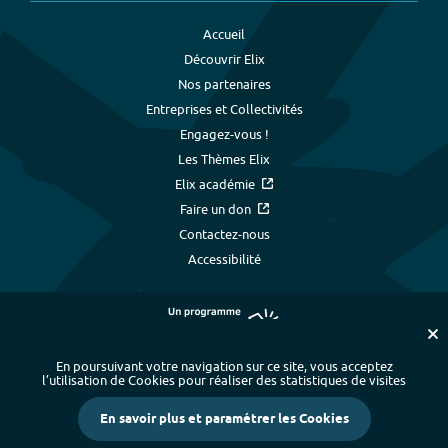
Accueil
Découvrir Elix
Nos partenaires
Entreprises et Collectivités
Engagez-vous !
Les Thèmes Elix
Elix académie
Faire un don
Contactez-nous
Accessibilité
En poursuivant votre navigation sur ce site, vous acceptez
l’utilisation de Cookies pour réaliser des statistiques de visites
Plan du site
-
Index alphabétique
-
En savoir plus et paramétrer les Cookies
Mentions légales et données personnelles
-
Paramétrer les cookies
-
Crédits