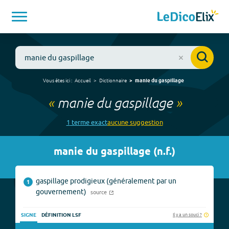
Vous êtes ici :
Accueil
Dictionnaire
manie du gaspillage
«
manie du gaspillage
»
1
terme
exact
aucune
suggestion
manie du gaspillage
(
n.f.
)
gaspillage prodigieux (généralement par un
1
gouvernement)
source
Il y a un souci ?
SIGNE
DÉFINITION LSF