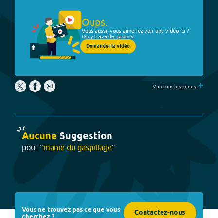
Oups.
Vous aussi, vous aimeriez voir une vidéo ici ?
On y travaille, promis.
Demander la vidéo
+
Voir tous les signes
Aucune
Suggestion
pour "
manie du gaspillage
"
Vous ne trouvez pas ce que vous
Contactez-nous
cherchez ?