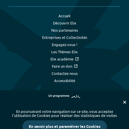
Accueil
Découvrir Elix
Nos partenaires
Entreprises et Collectivités
Engagez-vous !
Les Thèmes Elix
Elix académie
Faire un don
Contactez-nous
Accessibilité
En poursuivant votre navigation sur ce site, vous acceptez
l’utilisation de Cookies pour réaliser des statistiques de visites
Plan du site
-
Index alphabétique
-
En savoir plus et paramétrer les Cookies
Mentions légales et données personnelles
-
Paramétrer les cookies
-