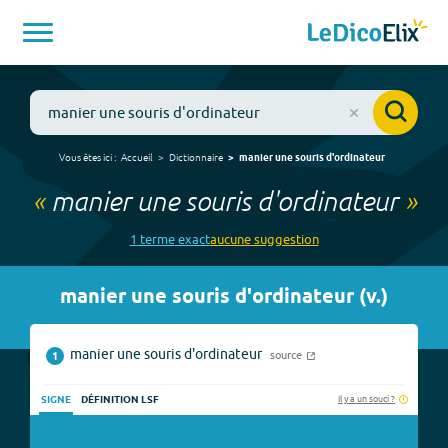
Vous êtes ici :
Accueil
Dictionnaire
manier une souris d'ordinateur
«
manier une souris d'ordinateur
»
1
terme
exact
aucune
suggestion
manier une souris d'ordinateur
(
v.
)
manier une souris d'ordinateur
source
1
Il y a un souci ?
SIGNE
DÉFINITION LSF