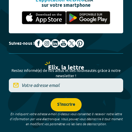
L'application
sur votre smartphone
Suivez-nous !
Elix, la lettre
Restez informé(e) de nos actus et des nouveautés grâce à notre
newsletter !
S'inscrire
En indiquant votre adresse e-mail ci-dessus vous consentez à recevoir notre lettre
d’information par voie électronique. Vous pouvez vous désinscrire à tout moment
en modifiant vos paramètres via les liens de désinscription.