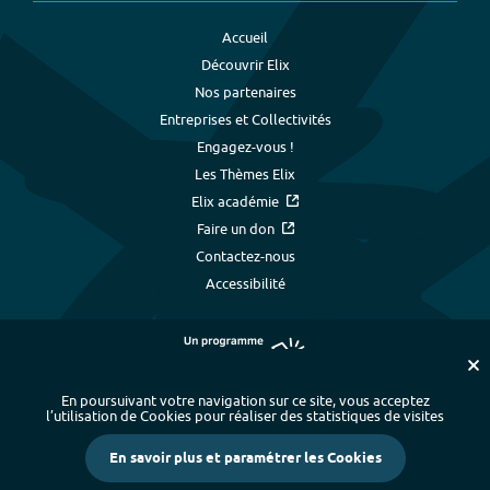
Accueil
Découvrir Elix
Nos partenaires
Entreprises et Collectivités
Engagez-vous !
Les Thèmes Elix
Elix académie
Faire un don
Contactez-nous
Accessibilité
En poursuivant votre navigation sur ce site, vous acceptez
l’utilisation de Cookies pour réaliser des statistiques de visites
Plan du site
-
Index alphabétique
-
En savoir plus et paramétrer les Cookies
Mentions légales et données personnelles
-
Paramétrer les cookies
-
Crédits