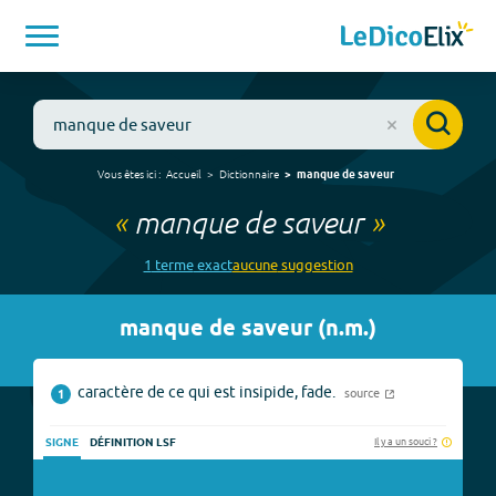
Vous êtes ici :
Accueil
Dictionnaire
manque de saveur
«
manque de saveur
»
1
terme
exact
aucune
suggestion
manque de saveur
(
n.m.
)
caractère de ce qui est insipide, fade.
source
1
Il y a un souci ?
SIGNE
DÉFINITION LSF