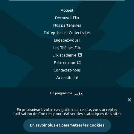
Accueil
Découvrir Elix
Nos partenaires
Entreprises et Collectivités
Engagez-vous !
Les Thèmes Elix
Elix académie
Faire un don
Contactez-nous
Accessibilité
En poursuivant votre navigation sur ce site, vous acceptez
l’utilisation de Cookies pour réaliser des statistiques de visites
Plan du site
-
Index alphabétique
-
En savoir plus et paramétrer les Cookies
Mentions légales et données personnelles
-
Paramétrer les cookies
-
Crédits