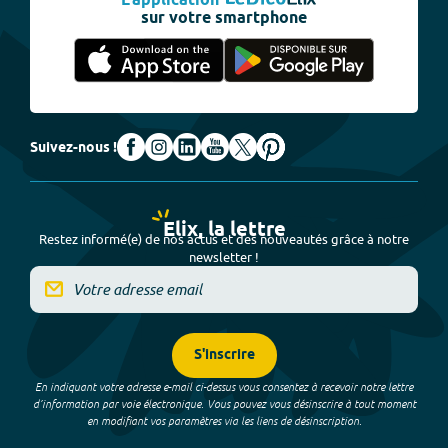
L'application
sur votre smartphone
Suivez-nous !
Elix, la lettre
Restez informé(e) de nos actus et des nouveautés grâce à notre
newsletter !
S'inscrire
En indiquant votre adresse e-mail ci-dessus vous consentez à recevoir notre lettre
d’information par voie électronique. Vous pouvez vous désinscrire à tout moment
en modifiant vos paramètres via les liens de désinscription.